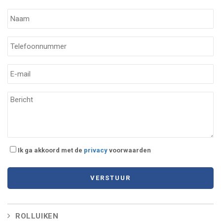
offerte of om uw wensen te bespreken.
Ge
Ik ga akkoord met de
privacy
voorwaarden
ROLLUIKEN