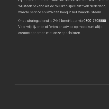
Bij Euroll kunt terecht voor rolluiken in alle soorten en maten
Wij staan bekend als dé rolluiken specialist van Nederland,
waarbij service en kwaliteit hoog in het Vaandel staan!
Onze storingsdienst is 24/7 bereikbaar via
0800-7505555.
Voor vrijblijvende offertes en advies op maat kunt altijd
contact opnemen met onze specialisten.