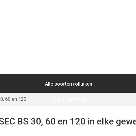
ONDERHOUD
GRATIS OFFERTE
ONZE KLANTEN
60 en 120
Alle soorten rolluiken
0, 60 en 120
25 jaar ervaring
Maatwerk
EC BS 30, 60 en 120 in elke gew
Gratis offerte