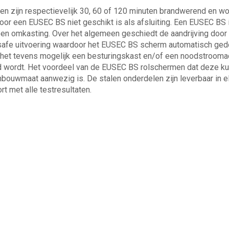
 zijn respectievelijk 30, 60 of 120 minuten brandwerend en w
door een EUSEC BS niet geschikt is als afsluiting. Een EUSEC BS 
een omkasting. Over het algemeen geschiedt de aandrijving door
ailsafe uitvoering waardoor het EUSEC BS scherm automatisch ge
is het tevens mogelijk een besturingskast en/of een noodstrooma
rd wordt. Het voordeel van de EUSEC BS rolschermen dat deze k
nbouwmaat aanwezig is. De stalen onderdelen zijn leverbaar in e
t met alle testresultaten.