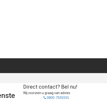
DOWNLOADS
CONTACT
Direct contact? Bel nu!
Wij voorzien u graag van advies
enste
0800-7505555
Informatie aanvragen