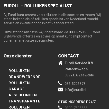
EUROLL – ROLLUIKENSPECIALIST
Bij Euroll kunt terecht voor rolluiken in alle soorten en maten. Wij
staan bekend als dé rolluiken specialist van Nederland, waarbij
service en kwaliteit hoog in het Vaandel staan!
Onze storingsdienst is 24/7 bereikbaar via
0800-7505555.
Voor
vrijblijvende offertes en advies op maat kunt altijd contact
opnemen met onze specialisten.
Onze diensten
CONTACT
Euroll Service B.V.
Patroonsweg 5
ROLLUIKEN
3892 DA Zeewolde
BRANDWERENDE
ROLLUIKEN
036-5226378
GARAGE
Info@euroll.nl
AFSLUITINGEN
TRANSPARANTE
STORINGSDIENST 24/7
ROLLUIKEN
0800-7505555