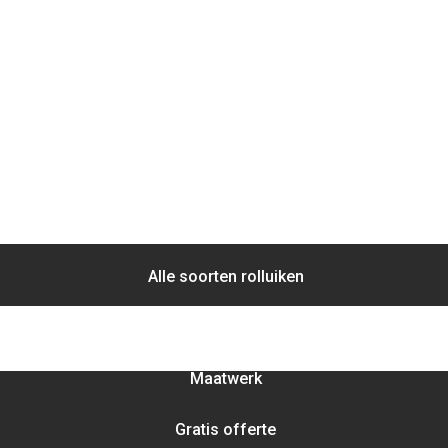
ONDERHOUD
GRATIS OFFERTE
ONZE KLANTEN
Alle soorten rolluiken
25 jaar ervaring
Maatwerk
Gratis offerte