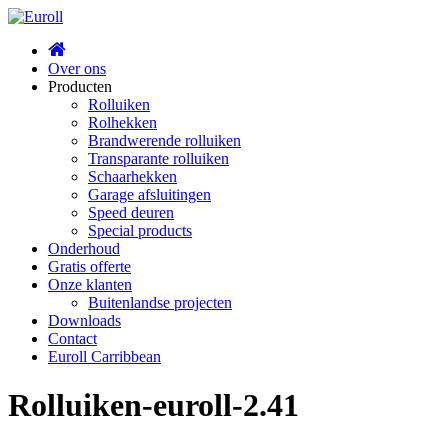
Home
Over ons
Producten
Rolluiken
Rolhekken
Brandwerende rolluiken
Transparante rolluiken
Schaarhekken
Garage afsluitingen
Speed deuren
Special products
Onderhoud
Gratis offerte
Onze klanten
Buitenlandse projecten
Downloads
Contact
Euroll Carribbean
Rolluiken-euroll-2.41