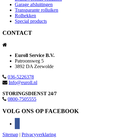
Garage afsluitingen
Transparante rolluiken
Rolhekken
Special products
CONTACT
Euroll Service B.V.
Patroonsweg 5
3892 DA Zeewolde
036-5226378
Info@euroll.nl
STORINGSDIENST 24/7
0800-7505555
VOLG ONS OP FACEBOOK
facebook
Sitemap
|
Privacyverklaring