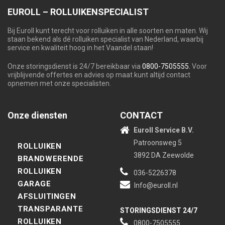
EUROLL – ROLLUIKENSPECIALIST
Bij Euroll kunt terecht voor rolluiken in alle soorten en maten. Wij
staan bekend als dé rolluiken specialist van Nederland, waarbij
service en kwaliteit hoog in het Vaandel staan!
Onze storingsdienst is 24/7 bereikbaar via
0800-7505555.
Voor
vrijblijvende offertes en advies op maat kunt altijd contact
opnemen met onze specialisten.
Onze diensten
CONTACT
Euroll Service B.V.
Patroonsweg 5
ROLLUIKEN
3892 DA Zeewolde
BRANDWERENDE
ROLLUIKEN
036-5226378
GARAGE
Info@euroll.nl
AFSLUITINGEN
TRANSPARANTE
STORINGSDIENST 24/7
ROLLUIKEN
0800-7505555