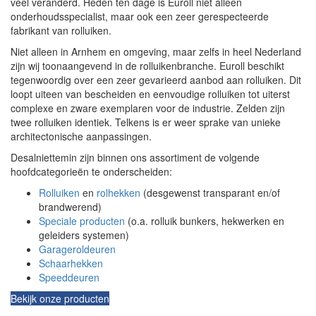
veel veranderd. Heden ten dage is Euroll niet alleen
onderhoudsspecialist, maar ook een zeer gerespecteerde
fabrikant van rolluiken.
Niet alleen in Arnhem en omgeving, maar zelfs in heel Nederland
zijn wij toonaangevend in de rolluikenbranche. Euroll beschikt
tegenwoordig over een zeer gevarieerd aanbod aan rolluiken. Dit
loopt uiteen van bescheiden en eenvoudige rolluiken tot uiterst
complexe en zware exemplaren voor de industrie. Zelden zijn
twee rolluiken identiek. Telkens is er weer sprake van unieke
architectonische aanpassingen.
Desalniettemin zijn binnen ons assortiment de volgende
hoofdcategorieën te onderscheiden:
Rolluiken
en
rolhekken
(desgewenst transparant en/of
brandwerend)
Speciale producten
(o.a. rolluik bunkers, hekwerken en
geleiders systemen)
Garageroldeuren
Schaarhekken
Speeddeuren
Bekijk onze producten