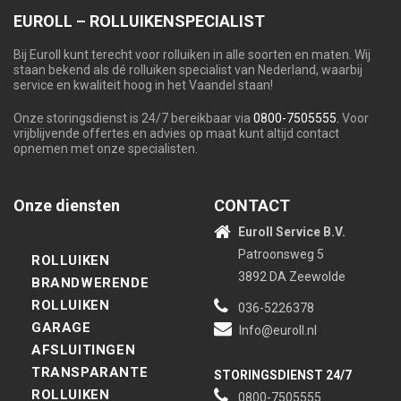
EUROLL – ROLLUIKENSPECIALIST
Bij Euroll kunt terecht voor rolluiken in alle soorten en maten. Wij
staan bekend als dé rolluiken specialist van Nederland, waarbij
service en kwaliteit hoog in het Vaandel staan!
Onze storingsdienst is 24/7 bereikbaar via
0800-7505555.
Voor
vrijblijvende offertes en advies op maat kunt altijd contact
opnemen met onze specialisten.
Onze diensten
CONTACT
Euroll Service B.V.
Patroonsweg 5
ROLLUIKEN
3892 DA Zeewolde
BRANDWERENDE
ROLLUIKEN
036-5226378
GARAGE
Info@euroll.nl
AFSLUITINGEN
TRANSPARANTE
STORINGSDIENST 24/7
ROLLUIKEN
0800-7505555