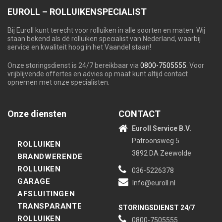
EUROLL – ROLLUIKENSPECIALIST
Bij Euroll kunt terecht voor rolluiken in alle soorten en maten. Wij
staan bekend als dé rolluiken specialist van Nederland, waarbij
service en kwaliteit hoog in het Vaandel staan!
Onze storingsdienst is 24/7 bereikbaar via
0800-7505555.
Voor
vrijblijvende offertes en advies op maat kunt altijd contact
opnemen met onze specialisten.
Onze diensten
CONTACT
Euroll Service B.V.
Patroonsweg 5
ROLLUIKEN
3892 DA Zeewolde
BRANDWERENDE
ROLLUIKEN
036-5226378
GARAGE
Info@euroll.nl
AFSLUITINGEN
TRANSPARANTE
STORINGSDIENST 24/7
ROLLUIKEN
0800-7505555