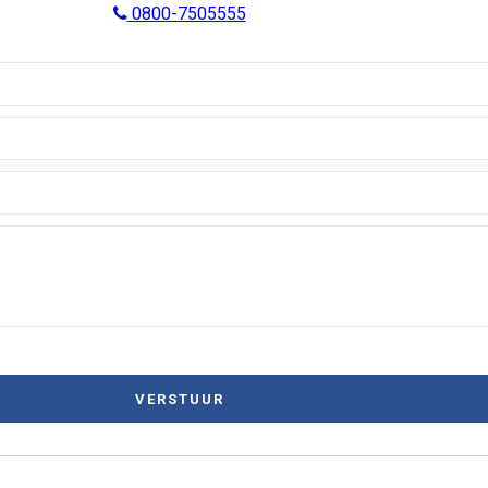
0800-7505555
 of om uw wensen te bespreken.