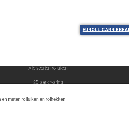
IS OFFERTE
ONZE KLANTEN
DOWNLOADS
CONT
EUROLL CARRIBBEA
Alle soorten rolluiken
25 jaar ervaring
Maatwerk
n en maten rolluiken en rolhekken
Gratis offerte