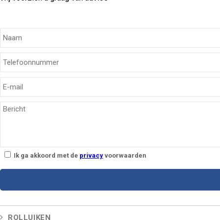
Informatie aanvragen
Vul onderstaand formulier in voor een vrijblijvende offerte
Ik ga akkoord met de
privacy
voorwaarden
ROLLUIKEN