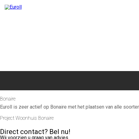
HOME
OVER ONS
PRODUCTEN
ONDERHOUD
GRAT
Bonaire
Bonaire
Euroll is zeer actief op Bonaire met het plaatsen van alle soorte
Project Woonhuis Bonaire
Direct contact? Bel nu!
Wij voorzien u graag van advies