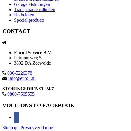
Garage afsluitingen
Transparante rolluiken
Rolhekken
Special products
CONTACT
Euroll Service B.V.
Patroonsweg 5
3892 DA Zeewolde
036-5226378
Info@euroll.nl
STORINGSDIENST 24/7
0800-7505555
VOLG ONS OP FACEBOOK
facebook
Sitemap
|
Privacyverklaring