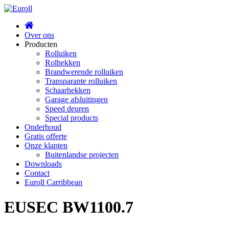
Home
Over ons
Producten
Rolluiken
Rolhekken
Brandwerende rolluiken
Transparante rolluiken
Schaarhekken
Garage afsluitingen
Speed deuren
Special products
Onderhoud
Gratis offerte
Onze klanten
Buitenlandse projecten
Downloads
Contact
Euroll Carribbean
EUSEC BW1100.7